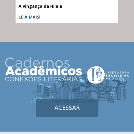
A vingança da Hileia
Fra
LEIA MAIS!
LEI
ACESSAR