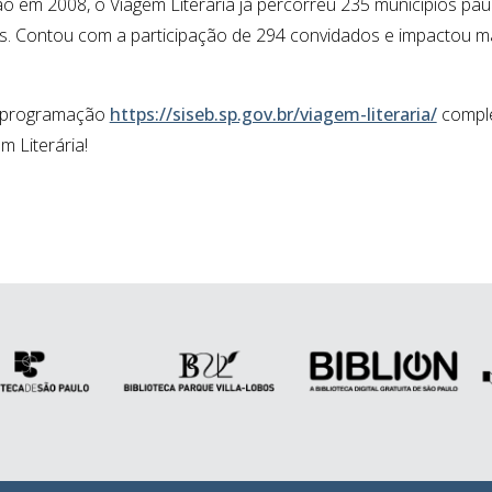
o em 2008, o Viagem Literária já percorreu 235 municípios pau
s. Contou com a participação de 294 convidados e impactou ma
 programação
https://siseb.sp.gov.br/viagem-literaria/
comple
m Literária!