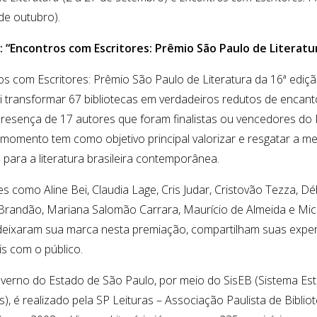
de outubro).
 “Encontros com Escritores: Prêmio São Paulo de Literatu
s com Escritores: Prêmio São Paulo de Literatura da 16ª ediç
ai transformar 67 bibliotecas em verdadeiros redutos de encan
resença de 17 autores que foram finalistas ou vencedores do
e momento tem como objetivo principal valorizar e resgatar a 
o para a literatura brasileira contemporânea.
como Aline Bei, Claudia Lage, Cris Judar, Cristovão Tezza, Dé
 Brandão, Mariana Salomão Carrara, Maurício de Almeida e Mic
 deixaram sua marca nesta premiação, compartilham suas expe
s com o público.
erno do Estado de São Paulo, por meio do SisEB (Sistema Est
s), é realizado pela SP Leituras – Associação Paulista de Bibliot