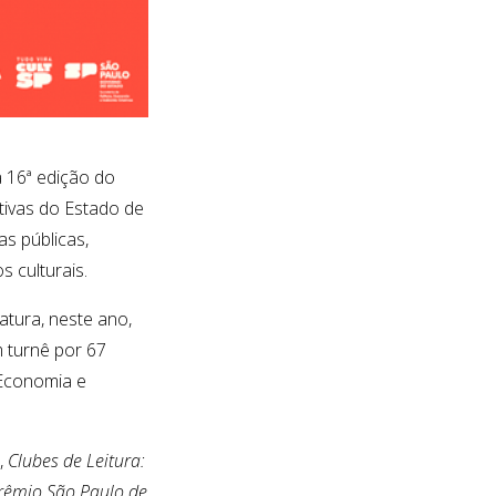
a 16ª edição do
ativas do Estado de
as públicas,
 culturais.
atura, neste ano,
m turnê por 67
, Economia e
,
Clubes de Leitura:
Prêmio São Paulo de