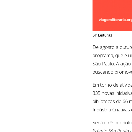
SP Leituras
De agosto a outubr
programa, que é um
São Paulo. A ação v
buscando promover 
Em torno de ativid
335 novas iniciati
bibliotecas de 66 m
Indústria Criativa
Serão três módulo
Prêmio São Paulo d