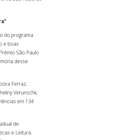
ra”
ão do programa
to e boas
 Prêmio São Paulo
memória desse
bora Ferraz,
heliny Verunschk,
riências em 134
adual de
ecas e Leitura.