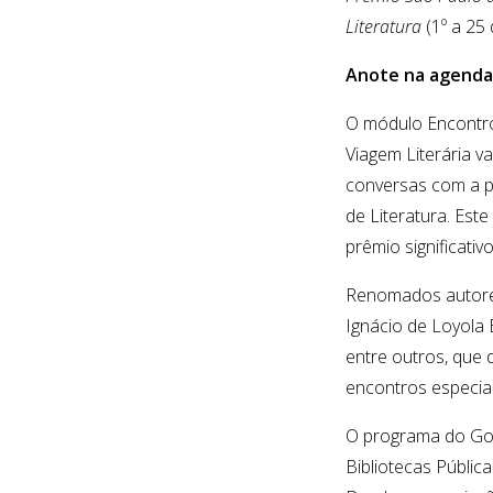
Literatura
(1º a 25 
Anote na agenda:
O módulo Encontro
Viagem Literária v
conversas com a p
de Literatura. Est
prêmio significativ
Renomados autores 
Ignácio de Loyola
entre outros, que
encontros especiai
O programa do Gov
Bibliotecas Pública