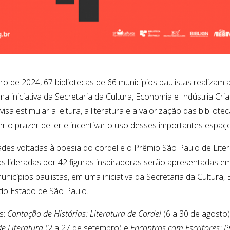
o de 2024, 67 bibliotecas de 66 municípios paulistas realizam 
a iniciativa da Secretaria da Cultura, Economia e Indústria Cri
isa estimular a leitura, a literatura e a valorização das bibliotec
o prazer de ler e incentivar o uso desses importantes espaços
ades voltadas à poesia do cordel e o Prêmio São Paulo de Liter
vas lideradas por 42 figuras inspiradoras serão apresentadas e
unicípios paulistas, em uma iniciativa da Secretaria da Cultura
s do Estado de São Paulo.
s:
Contação de Histórias: Literatura de Cordel
(6 a 30 de agosto)
e Literatura
(2 a 27 de setembro) e
Encontros com Escritores: 