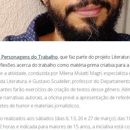
e Personagens do Trabalho
, que faz parte do projeto Literatur
flexões acerca do trabalho como matéria-prima criativa para 
e a atividade, conduzida por Milena Mulatti Magri, especialista 
a da Literatura, e Gustavo Scudeller, professor do Departament
pantes farão
exercícios de criação de textos desse gênero. Alé
 narrativas autorais, a oficina prevê a apresentação de referê
etes de humor e materiais jornalísticos.
 realizados aos sábados (dias 6, 13, 20 e 27 de março), das 
2 horas e indicada para maiores de 15 anos, a iniciativa está c