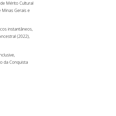
de Mérito Cultural
e Minas Gerais e
cos instantâneos,
ncestral (2022),
clusive,
to da Conquista