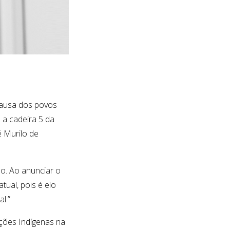
a causa dos povos
 a cadeira 5 da
é Murilo de
o. Ao anunciar o
tual, pois é elo
l.”
ções Indígenas na