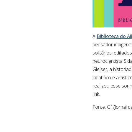
A
Biblioteca do A
pensador indígena
solitários, editad
neurocientista Sida
Gleiser, a histori
científico e artísti
realizou esse sonho
link.
Fonte: G1/Jornal 