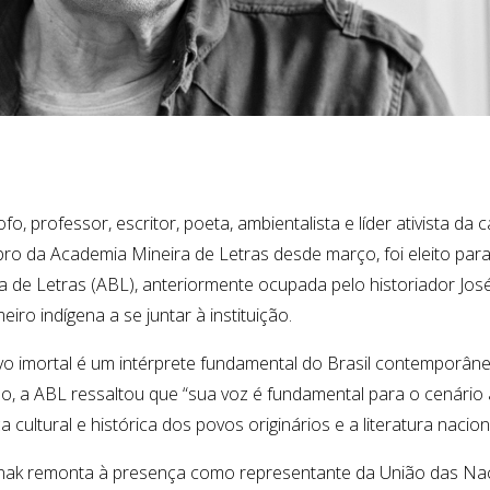
sofo, professor, escritor, poeta, ambientalista e líder ativista d
ro da Academia Mineira de Letras desde março, foi eleito para
a de Letras (ABL), anteriormente ocupada pelo historiador Jos
eiro indígena a se juntar à instituição.
o imortal é um intérprete fundamental do Brasil contemporâne
ão, a ABL ressaltou que “sua voz é fundamental para o cenário a
a cultural e histórica dos povos originários e a literatura naciona
renak remonta à presença como representante da União das Na