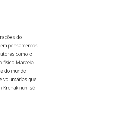
arações do
ce em pensamentos
ocutores como o
o físico Marcelo
dade do mundo
e voluntários que
ton Krenak num só