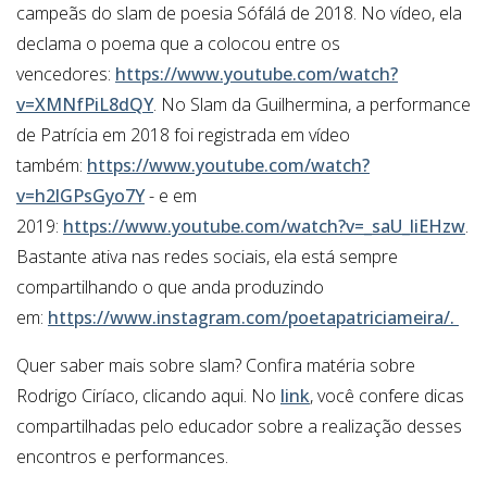
campeãs do slam de poesia Sófálá de 2018. No vídeo, ela
declama o poema que a colocou entre os
vencedores:
https://www.youtube.com/watch?
v=XMNfPiL8dQY
. No Slam da Guilhermina, a performance
de Patrícia em 2018 foi registrada em vídeo
também:
https://www.youtube.com/watch?
v=h2lGPsGyo7Y
- e em
2019:
https://www.youtube.com/watch?v=_saU_liEHzw
.
Bastante ativa nas redes sociais, ela está sempre
compartilhando o que anda produzindo
em:
https://www.instagram.com/poetapatriciameira/.
Quer saber mais sobre slam? Confira matéria sobre
Rodrigo Ciríaco, clicando aqui. No
link
, você confere dicas
compartilhadas pelo educador sobre a realização desses
encontros e performances.