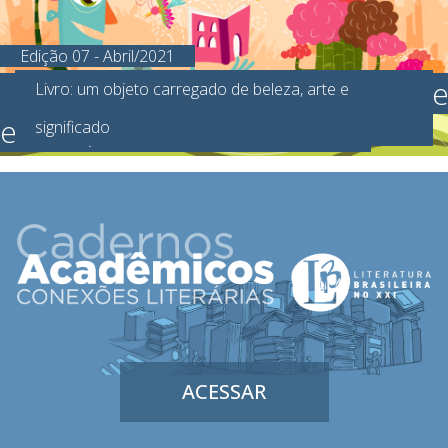
Edição 07 - Abril/2021
O brinquedo feito de papel qu
Livro: um objeto carregado de beleza, arte e
ensina, educa e emociona
Quem quer brincar de livro?
significado
ACESSAR